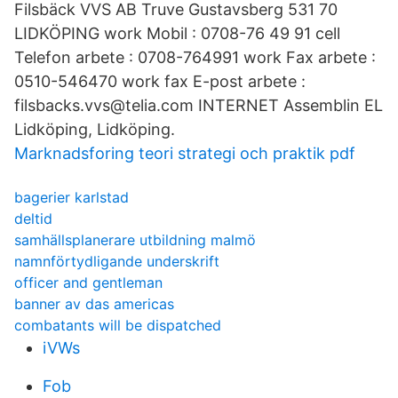
Filsbäck VVS AB Truve Gustavsberg 531 70
LIDKÖPING work Mobil : 0708-76 49 91 cell
Telefon arbete : 0708-764991 work Fax arbete :
0510-546470 work fax E-post arbete :
filsbacks.vvs@telia.com INTERNET Assemblin EL
Lidköping, Lidköping.
Marknadsforing teori strategi och praktik pdf
bagerier karlstad
deltid
samhällsplanerare utbildning malmö
namnförtydligande underskrift
officer and gentleman
banner av das americas
combatants will be dispatched
iVWs
Fob